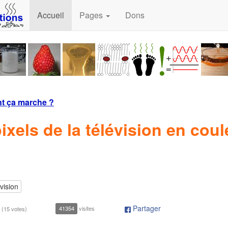
Accueil
Pages
Dons
 ça marche ?
ixels de la télévision en coul
vision
Partager
41354
visites
(
15 votes
)