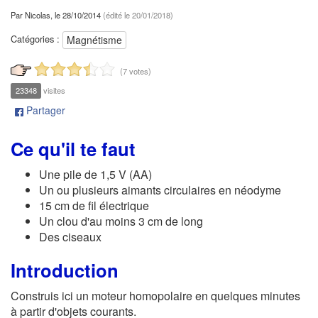
a
Par
Nicolas
, le
28/10/2014
(édité le
20/01/2018
)
t
i
Catégories :
Magnétisme
o
n
(
7 votes
)
23348
visites
Partager
Ce qu'il te faut
Une pile de 1,5 V (AA)
Un ou plusieurs aimants circulaires en néodyme
15 cm de fil électrique
Un clou d'au moins 3 cm de long
Des ciseaux
Introduction
Construis ici un moteur homopolaire en quelques minutes
à partir d'objets courants.