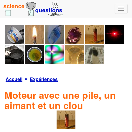
B
a
s
c
u
l
e
r
v
e
r
»
Accueil
Expériences
s
l
Moteur avec une pile, un
a
n
aimant et un clou
a
v
i
g