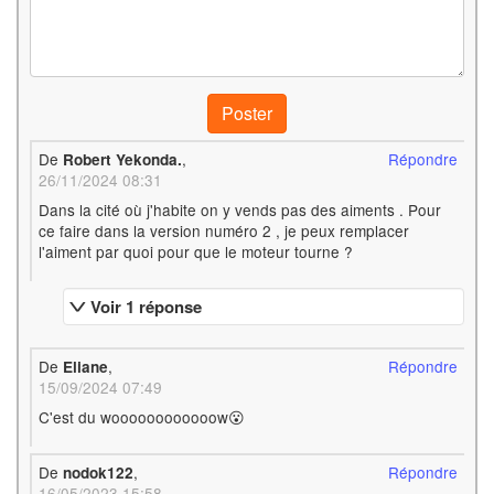
Poster
De
,
Répondre
Robert Yekonda.
26/11/2024 08:31
Dans la cité où j'habite on y vends pas des aiments . Pour
ce faire dans la version numéro 2 , je peux remplacer
l'aiment par quoi pour que le moteur tourne ?
Voir 1 réponse
De
,
Répondre
Eliane
15/09/2024 07:49
C'est du woooooooooooow😮
De
,
Répondre
nodok122
16/05/2023 15:58