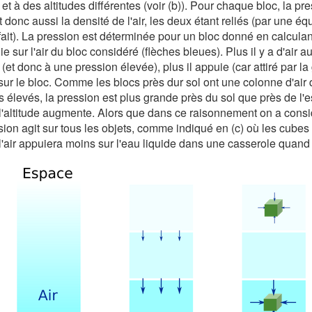
 et à des altitudes différentes (voir (b)). Pour chaque bloc, la pre
et donc aussi la densité de l'air, les deux étant reliés (par une é
fait). La pression est déterminée pour un bloc donné en calcula
 sur l'air du bloc considéré (flèches bleues). Plus il y a d'air a
 (et donc à une pression élevée), plus il appuie (car attiré par la
ur le bloc. Comme les blocs près dur sol ont une colonne d'air 
 élevés, la pression est plus grande près du sol que près de l'
'altitude augmente. Alors que dans ce raisonnement on a consid
sion agit sur tous les objets, comme indiqué en (c) où les cubes
r l'air appuiera moins sur l'eau liquide dans une casserole quand