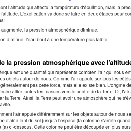
nt l'altitude qui affecte la température d'ébullition, mais la pr
c l'altitude. L'explication va donc se faire en deux étapes pour c
es:
e augmente, la pression atmosphérique diminue.
on diminue, l'eau bout à une température plus faible.
 la pression atmosphérique avec l'altitud
rique est une quantité qui représente combien l'air qui nous en
s objets autour de nous. Comme l'air appuie sur tous les côtés
énéralement pas cette force, mais elle existe bien. L'origine de 
restre attire toutes les masses vers le centre de la Terre. Or, l'air
 par la Terre. Ainsi, la Terre peut avoir une atmosphère qui ne s'
avité.
nt l'air appuie différemment sur les objets autour de nous selo
 d'air allant du sol jusqu'à l'espace (la colonne s'arrête quand il
(a) ci-dessous. Cette colonne peut être découpée en plusieurs 