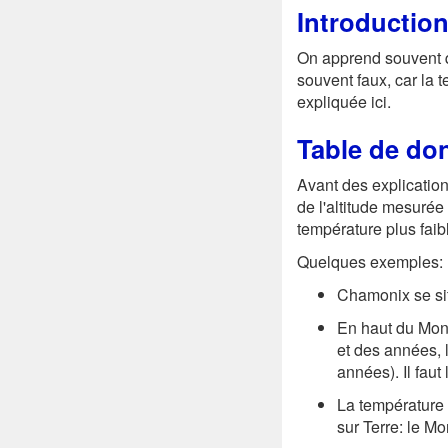
Introductio
On apprend souvent qu
souvent faux, car la t
expliquée ici.
Table de do
Avant des explication
de l'altitude mesurée
température plus faib
Quelques exemples:
Chamonix se sit
En haut du Mont
et des années, 
années). Il faut 
La température
sur Terre: le Mo