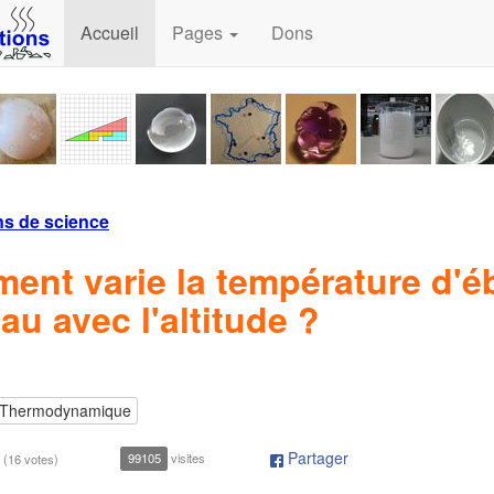
Accueil
Pages
Dons
ns de science
nt varie la température d'éb
eau avec l'altitude ?
Thermodynamique
Partager
99105
visites
(
16 votes
)