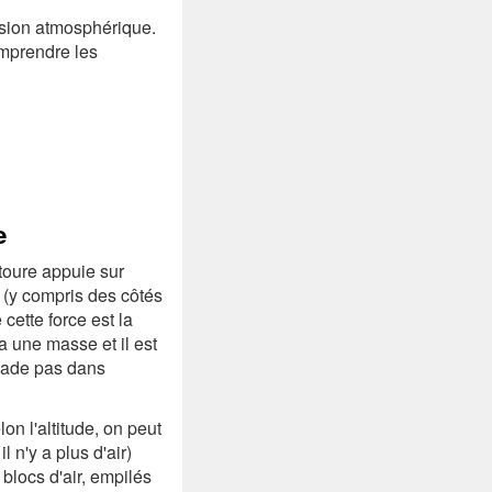
ession atmosphérique.
omprendre les
e
toure appuie sur
 (y compris des côtés
cette force est la
 a une masse et il est
évade pas dans
n l'altitude, on peut
 n'y a plus d'air)
blocs d'air, empilés